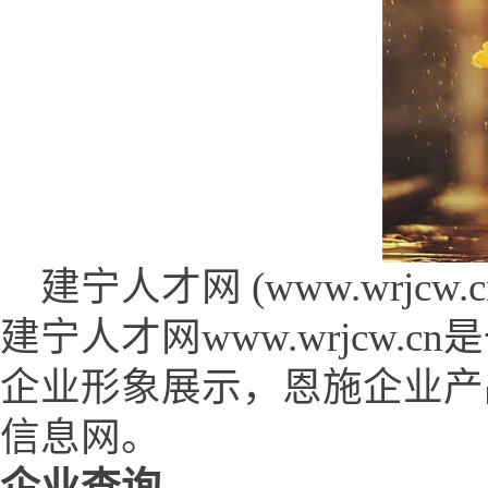
建宁人才网 (www.wrjcw.cn
建宁人才网www.wrjcw
企业形象展示，恩施企业产
信息网。
企业查询