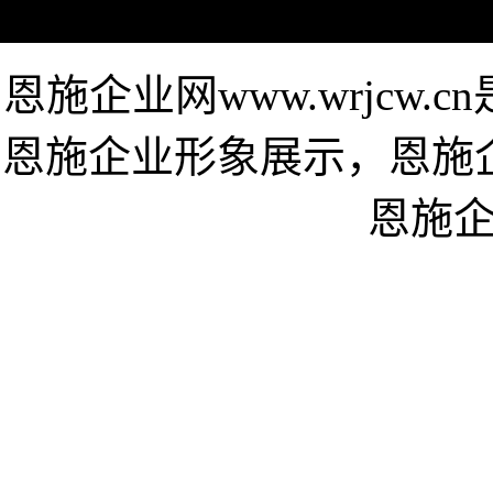
恩施企业网www.wrjcw
恩施企业形象展示，恩施
恩施