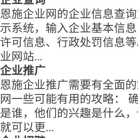
恩施企业网的企业信息查询
示系统，输入企业基本信息
许可信息、行政处罚信息等
业网站...
企业推广
恩施企业推广需要有全面的
网一些可能有用的攻略： 
是谁，他们的兴趣是什么，
就可以更...